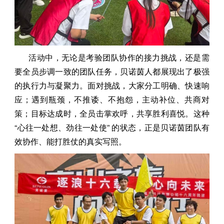
活动中，无论是考验团队协作的接力挑战，还是需
要全员步调一致的团队任务，贝诺茵人都展现出了极强
的执行力与凝聚力。面对挑战，大家分工明确、快速响
应；遇到瓶颈，不推诿、不抱怨，主动补位、共商对
策；目标达成时，全员击掌欢呼，共享胜利喜悦。这种
“心往一处想、劲往一处使” 的状态，正是贝诺茵团队有
效协作、能打胜仗的真实写照。