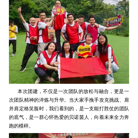
本次团建，不仅是一次团队的放松与融合，更是一
次团队精神的淬炼与升华。当大家手挽手攻克挑战、肩
并肩定格笑脸时，我们看到的，是一支能打胜仗的团队
的底气，是一群心怀热爱的贝诺茵人，向着未来全力奔
跑的模样。