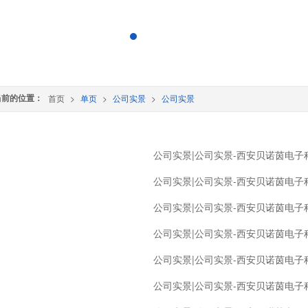
当前的位置：
首页
>
单页
>
公司实景
>
公司实景