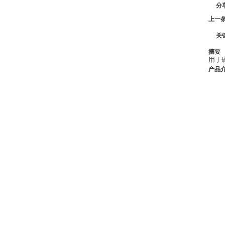
分
上一
关
摘要
用于
产品