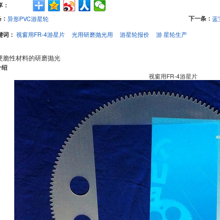
享：
条：
下一条：
异形PVC游星轮
蓝
键词：
视窗用FR-4游星片
光用研磨抛光用
游星轮报价
游 星轮生产
硬脆性材料的研磨抛光
介绍
视窗用FR-4游星片