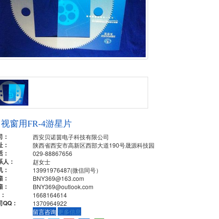
视窗用FR-4游星片
司：
西安贝诺茵电子科技有限公司
址：
陕西省西安市高新区西部大道190号晟源科技园
话：
029-88867656
系人：
赵女士
机：
13991976487(微信同号）
箱：
BNY369@163.com
箱：
BNY369@outlook.com
Q：
1668164614
司QQ：
1370964922
留言咨询
更多信息