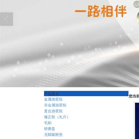
产品展示
您当
金属游星轮
非金属游星轮
复合游星轮
修正轮（丸片）
毛刷
研磨盘
无蜡吸附垫