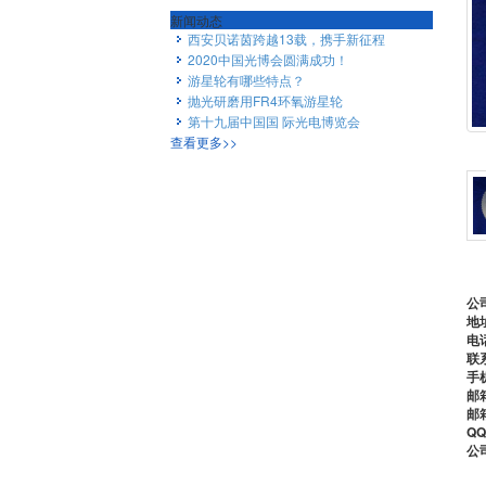
新闻动态
西安贝诺茵跨越13载，携手新征程

2020中国光博会圆满成功！

游星轮有哪些特点？

抛光研磨用FR4环氧游星轮

第十九届中国国 际光电博览会

查看更多>>
公
地
电
联
手
邮
邮
Q
公