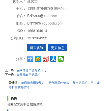
联系人：
赵女士
手机：
13991976487(微信同号）
邮箱：
BNY369@163.com
邮箱：
BNY369@outlook.com
QQ：
1668164614
公司QQ：
1370964922
留言咨询
更多信息
分享：
上一条：
光学行业用异形游星片
下一条：
齿圈配套用游星轮
关键词：
单面抛光用游星片
复合游星轮价格
复合游星轮生产
超
薄非金属游星轮
摘要
齿圈配套用非金属游星轮