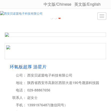
中文版/Chinese
英文版/English
很遗憾，因您的浏览器版本过低导致无法获得最佳浏览体验，推荐下载安装谷歌浏览器！
首页
关于我们
产品展示
荣誉资质
企业证书
团队风采
公司新闻
行业知识
环氧板超厚 游星片
公司：
西安贝诺茵电子科技有限公司
地址：
陕西省西安市高新区西部大道190号晟源科技园
电话：
029-88867656
联系人：
赵女士
手机：
13991976487(微信同号）